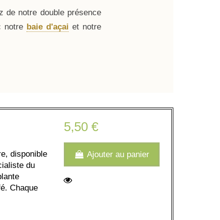
ez de notre double présence
c notre
baie d'açai
et notre
5,50 €
e, disponible
Ajouter au panier
ialiste du
plante
afé. Chaque