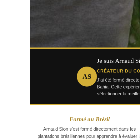
Je suis Arnaud S
CRÉATEUR DU CO
AS
J'ai été formé direc
Bahia. Cette expérien
sélectionner la meille
Formé au Brésil
Arnaud Sion s'est formé directement dans les
plantations brésiliennes pour apprendre à évaluer l