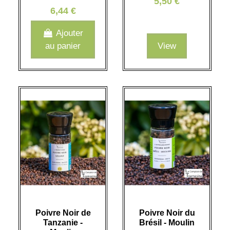
5,50 €
6,44 €
Ajouter
au panier
View
Poivre Noir de
Poivre Noir du
Tanzanie -
Brésil - Moulin