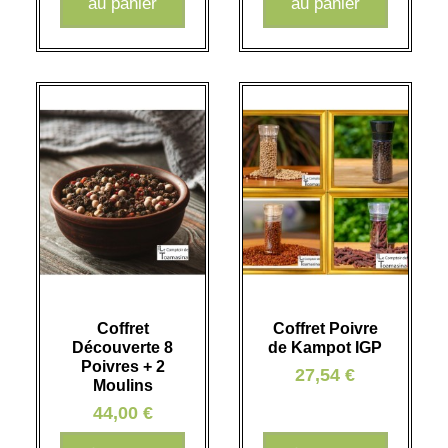
au panier
au panier
Coffret
Coffret Poivre
Découverte 8
de Kampot IGP
Poivres + 2
27,54 €
Moulins
44,00 €