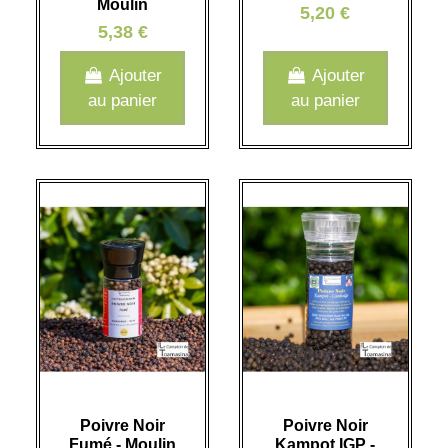
Moulin
5,20 €
5,38 €
Ajouter
Ajouter
au panier
au panier
Poivre Noir
Poivre Noir
Fumé - Moulin
Kampot IGP -