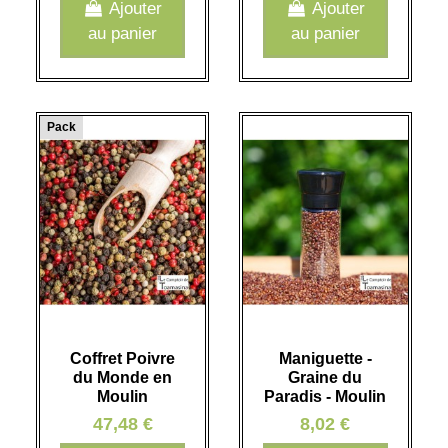
Ajouter
Ajouter
au panier
au panier
Pack
Coffret Poivre
Maniguette -
du Monde en
Graine du
Moulin
Paradis - Moulin
47,48 €
8,02 €