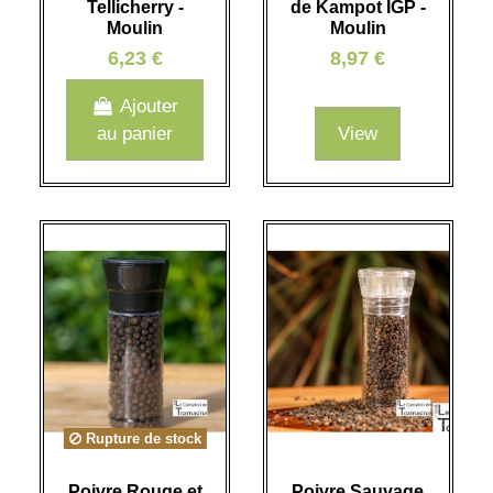
Tellicherry -
de Kampot IGP -
Moulin
Moulin
6,23 €
8,97 €
Ajouter
au panier
View
Rupture de stock
Poivre Rouge et
Poivre Sauvage