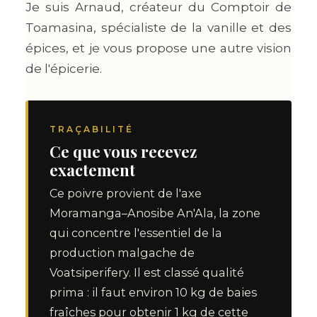
Je suis Arnaud, créateur du Comptoir de
Toamasina, spécialiste de la vanille et des
épices, et je vous propose une autre vision
de l'épicerie.
TRAÇABILITÉ
Ce que vous recevez
exactement
Ce poivre provient de l'axe
Moramanga–Anosibe An'Ala, la zone
qui concentre l'essentiel de la
production malgache de
Voatsiperifery. Il est classé qualité
prima : il faut environ 10 kg de baies
fraîches pour obtenir 1 kg de cette