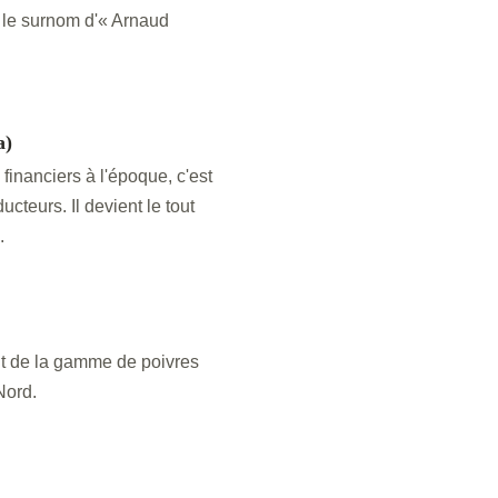
t le surnom d'« Arnaud
a)
inanciers à l'époque, c'est
cteurs. Il devient le tout
.
nt de la gamme de poivres
Nord.