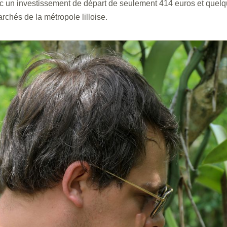
 un investissement de départ de seulement 414 euros et quelq
chés de la métropole lilloise.