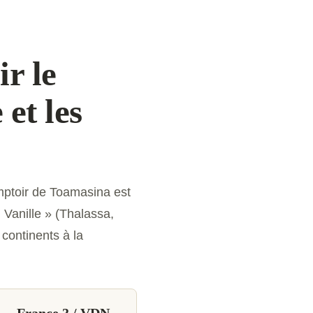
r le
 et les
mptoir de Toamasina est
Vanille » (Thalassa,
 continents à la