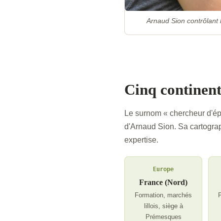
Arnaud Sion contrôlant 
Cinq continents
Le surnom « chercheur d'épic
d'Arnaud Sion. Sa cartograp
expertise.
Europe
France (Nord)
Formation, marchés
P
lillois, siège à
Prémesques