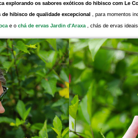
ca explorando os sabores exóticos do hibisco com Le C
es de hibisco de qualidade excepcional
, para momentos inc
ioca
e o
chá de ervas Jardin d'Araxa
, chás de ervas idea