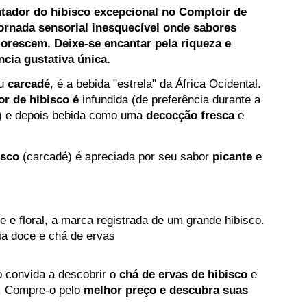
ador do hibisco excepcional no Comptoir de
ornada sensorial inesquecível onde sabores
lorescem.
Deixe-se encantar pela riqueza e
ncia gustativa única.
u
carcadé
, é a bebida "estrela" da África Ocidental.
lor de hibisco é
infundida (de preferência durante a
ca) e depois bebida como uma
decocção fresca
e
isco
(carcadé) é apreciada por seu sabor
picante
e
e e floral, a marca registrada de um grande hibisco.
ria doce e chá de ervas
 convida a descobrir o
chá de ervas de hibisco
e
. Compre-o pelo
melhor preço e descubra suas