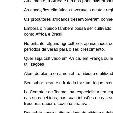
Atualmente, a África é um dos principais produ
As condições climáticas favoráveis ​​destas re
Os produtores africanos desenvolveram conhecim
Embora o hibisco também possa ser cultivado n
como África e Brasil.
No entanto, alguns agricultores apaixonados c
períodos de verão para o seu crescimento.
Quer seja cultivado em África, em França ou no
utilizações .
Além de planta ornamental , o hibisco é utiliza
Seu sabor picante e frutado traz um toque exót
Le Comptoir de Toamasina, especialista em espe
nas suas bebidas, nas suas infusões ou nas su
frescura, sabor e cozinha criativa .
Descubra agora a diversidade do hibisco e dei