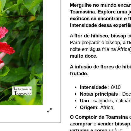
Mergulhe no mundo encant
Toamasina.
Explore uma j
exóticos se encontram e f
intensidade dessa experiê
A
flor de hibisco
,
bissap
o
Para preparar o bissap,
a f
noite em água fria na Áfri
muito doce
.
A infusão de flores de hib
frutado
.
Intensidade
: 8/10
Notas principais
: Doc
Uso
: salgados, culiná
Origem:
África
O Comptoir de Toamsina
o
a
comprar
e
vender
bissap
virtudes e como
usá-lo.