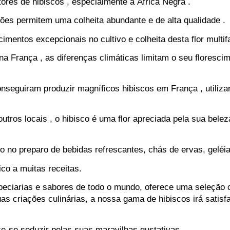
tores de hibiscos , especialmente a África Negra .
giões permitem uma colheita abundante e de alta qualidade .
entos excepcionais no cultivo e colheita desta flor multif
a França , as diferenças climáticas limitam o seu floresc
onseguiram produzir magníficos hibiscos em França , utiliz
utros locais , o hibisco é uma flor apreciada pela sua bele
do no preparo de bebidas refrescantes, chás de ervas, geléia
ico a muitas receitas.
ciarias e sabores de todo o mundo, oferece uma seleção cri
as criações culinárias, a nossa gama de hibiscos irá satis
xe-se seduzir pelas suas maravilhas gustativas.