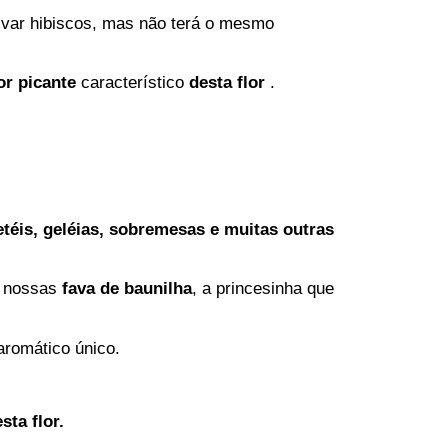
tivar hibiscos, mas não terá o mesmo
or picante
característico
desta flor
.
etéis, geléias, sobremesas e muitas outras
s nossas
f
ava de baunilha
, a princesinha que
aromático único.
.
ta flor.