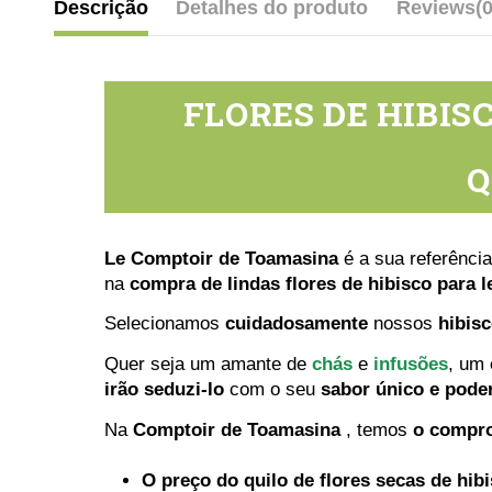
Descrição
Detalhes do produto
Reviews
(0
FLORES DE HIBIS
Q
Le Comptoir de Toamasina
é a sua referênci
na
compra de lindas flores de hibisco para 
Selecionamos
cuidadosamente
nossos
hibis
Quer seja um amante de
chás
e
infusões
, um
irão seduzi-lo
com o seu
sabor único e pode
Na
Comptoir de Toamasina
, temos
o compro
O preço do quilo de flores secas de hib