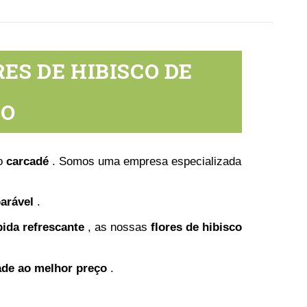
ES DE HIBISCO DE
ÇO
o
carcadé
. Somos uma empresa especializada
arável
.
ida refrescante
, as nossas
flores de hibisco
ade ao melhor preço
.