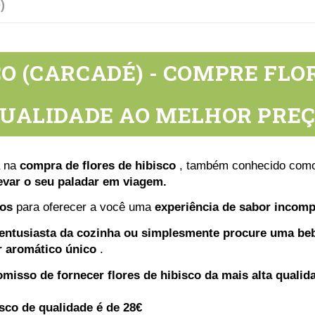
)
CO (CARCADÉ) - COMPRE FLOR
UALIDADE AO MELHOR PRE
a na
compra de flores de hibisco
, também conhecido com
levar o seu paladar em viagem.
cos
para oferecer a você uma
experiência de sabor incomp
entusiasta da cozinha ou simplesmente procure uma beb
r aromático único
.
misso de fornecer flores de hibisco da mais alta qualid
isco de qualidade é de 28€