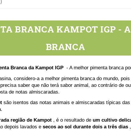
)
TA BRANCA KAMPOT IGP - 
BRANCA
enta Branca da Kampot IGP
- A melhor pimenta branca po
sina, considero-a a melhor pimenta branca do mundo, pois o
precisa saber que não terá sabor animal, ao contrário de o
osta de notas almiscaradas.
t
são isentos das notas animais e almiscaradas típicas da
.
rada região de Kampot
, é o resultado de
um cultivo deli
ão depois lavados e
secos ao sol durante dois a três dias
,