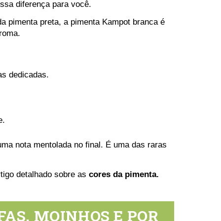
essa diferença para você.
 da pimenta preta, a pimenta Kampot branca é
aroma.
as dedicadas.
e.
uma nota mentolada no final. É uma das raras
tigo detalhado sobre as
cores da pimenta.
AS, MOINHOS E POR