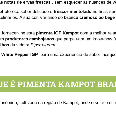
as notas de ervas frescas
, sem esquecer as nuances de veg
ot
oferece sabor delicado e
frescor mentolado
no final, se
linários. A sua cor, variando do
branco cremoso ao bege
fornecer-lhe esta
pimenta IGP Kampot
com a melhor relaç
com
produtores cambojanos
que perpetuam um know-how ú
elhos
da videira
Piper nigrum
.
 White Pepper IGP
para uma experiência de sabor inesque
UE É PIMENTA KAMPOT BR
onómico, cultivada na região de Kampot, onde o sol e o cli