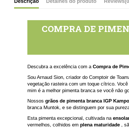
Descrição
Detalhes do produto
Reviews
(0
COMPRA DE PIMEN
Descubra a excelência com a
Compra de Pim
Sou Arnaud Sion, criador do Comptoir de Toama
vegetação rasteira com um toque cítrico. Você 
mim é a melhor pimenta branca se você não g
Nossos
grãos de pimenta branca IGP Kampo
branca Muntok, e se distinguem por sua pureza
Esta pimenta excepcional, cultivada na
ensola
vermelhos, colhidos em
plena maturidade
, s