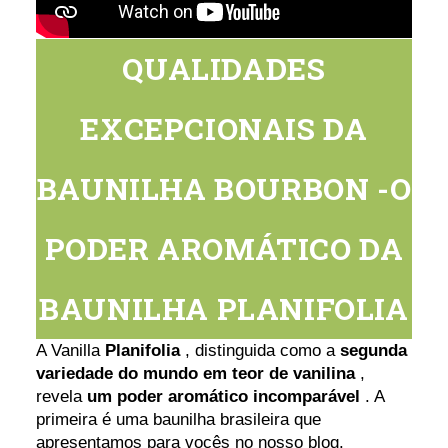
QUALIDADES
EXCEPCIONAIS DA
BAUNILHA BOURBON -O
PODER AROMÁTICO DA
BAUNILHA PLANIFOLIA
A Vanilla
Planifolia
, distinguida como a
segunda
variedade do mundo em teor de vanilina
,
revela
um poder aromático incomparável
. A
primeira é uma baunilha brasileira que
apresentamos para vocês no nosso blog.