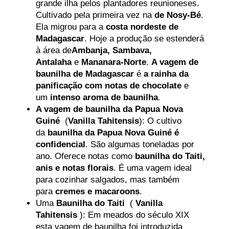
grande ilha pelos plantadores reunioneses.
Cultivado pela primeira vez na
de Nosy-Bé
.
Ela migrou para a
costa nordeste de
Madagascar
. Hoje a produção se estenderá
à área de
Ambanja, Sambava,
Antalaha
e
Mananara-Norte
.
A vagem de
baunilha de Madagascar
é
a rainha da
panificação com notas de chocolate
e
um
intenso aroma de baunilha
.
A vagem de baunilha da Papua Nova
Guiné
(
Vanilla Tahitensis
): O cultivo
da
baunilha da Papua Nova Guiné é
confidencial
. São algumas toneladas por
ano. Oferece notas como
baunilha do Taiti,
anis e notas florais
. É uma vagem ideal
para cozinhar salgados, mas também
para
cremes e macaroons
.
Uma
Baunilha do Taiti
(
Vanilla
Tahitensis
): Em meados do século XIX
esta vagem de baunilha foi introduzida