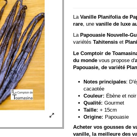
La
Vanille Planifolia de P
rare
, une
vanille de luxe a
La
Papouasie Nouvelle-Gu
variétés
Tahitensis
et
Plani
Le Comptoir de Toamasin
du monde
vous propose d'
Papouasie, de variété Plani
Notes principales
: D'
cacaotée
Couleur:
Ébène et noir
Qualité:
Gourmet
Taille:
+ 15cm
Origine:
Papouasie
Acheter vos gousses de va
vanille, la meilleure des v