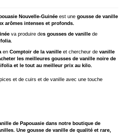
apouasie Nouvelle-Guinée
est une
gousse de vanille
ux arômes intenses et profonds.
inée
va produire de
s gousses de vanille
de
folia
.
a
en
Comptoir de la vanille
et chercheur de
vanille
acheter les meilleures gousses de vanille noire de
folia et le tout au meilleur prix au kilo.
épices et de cuirs et de vanille avec une touche
nille de Papouasie dans notre boutique de
anilles. Une gousse de vanille de qualité et rare,