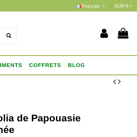
Français
EUR €
IMENTS
COFFRETS
BLOG
folia de Papouasie
née