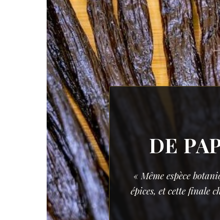
DE PA
« Même espèce botaniq
épices, et cette finale 