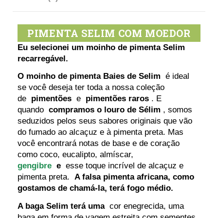
PIMENTA SELIM COM MOEDOR
Eu selecionei um moinho de pimenta Selim
recarregável.
O moinho de pimenta Baies de Selim
é ideal
se você deseja ter toda a nossa coleção
de
pimentões
e
pimentões raros
. E
quando
compramos o louro de Sélim
, somos
seduzidos pelos seus sabores originais que vão
do fumado ao alcaçuz e à pimenta preta. Mas
você encontrará notas de base e de coração
como coco, eucalipto, almíscar,
gengibre
e
esse toque incrível de alcaçuz e
pimenta preta.
A falsa pimenta africana, como
gostamos de chamá-la, terá fogo médio.
A baga Selim terá uma
cor enegrecida, uma
baga em forma de vagem estreita com sementes