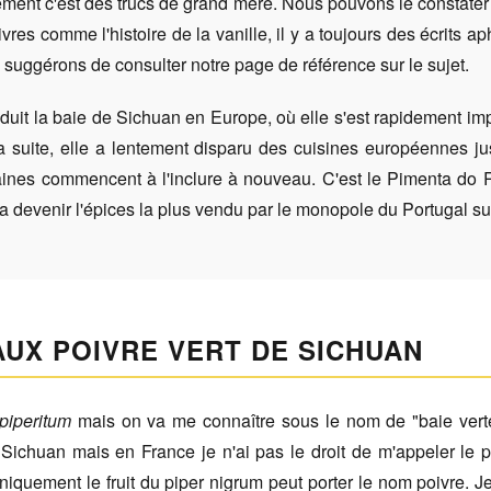
ellement c'est des trucs de grand mère. Nous pouvons le constate
ivres comme l'histoire de la vanille, il y a toujours des écrits 
 suggérons de consulter notre page de référence sur le sujet.
oduit la baie de Sichuan en Europe, où elle s'est rapidement im
 suite, elle a lentement disparu des cuisines européennes ju
ines commencent à l'inclure à nouveau. C'est le Pimenta do Rei
va devenir l'épices la plus vendu par le monopole du Portugal su
AUX POIVRE VERT DE SICHUAN
piperitum
mais on va me connaître sous le nom de "baie verte
Sichuan mais en France je n'ai pas le droit de m'appeler le 
quement le fruit du piper nigrum peut porter le nom poivre. Je n