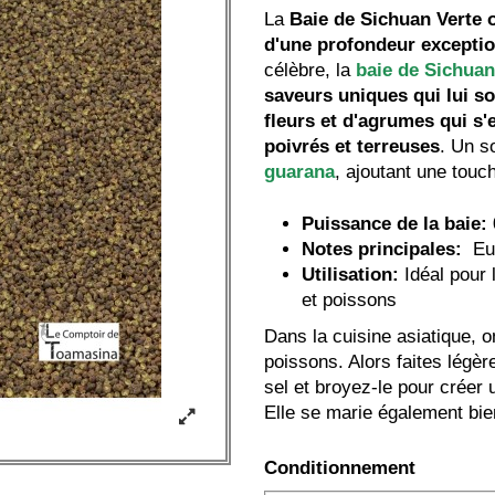
La
Baie de Sichuan Verte o
d'une profondeur exceptio
célèbre, la
baie de Sichua
saveurs uniques qui lui s
fleurs et d'agrumes qui s
poivrés et terreuses
. Un s
guarana
, ajoutant une touch
Puissance de la baie:
Notes principales:
Euc
Utilisation:
Idéal pour 
et poissons
Dans la cuisine asiatique, o
poissons. Alors faites légèr
sel et broyez-le pour créer 
Elle se marie également bi
Conditionnement