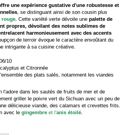
ffre une expérience gustative d'une robustesse et
nnelles
, se distinguant ainsi de son cousin plus
n rouge
. Cette variété verte dévoile une
palette de
ont propres, dévoilant des notes sublimes de
'entrelacent harmonieusement avec des accents
oupçon de terroir évoque le caractère envoûtant du
e intrigante à sa cuisine créative.
06/10
alyptus et Citronnée
l'ensemble des plats salés, notamment les viandes
n l'adore dans les sautés de fruits de mer et de
ement griller le poivre vert du Sichuan avec un peu de
une délicieuse viande, des calamars et crevettes frits.
en avec le
gingembre
et l'
anis étoilé
.