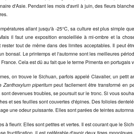
inaire d'Asie. Pendant les mois d'avril à juin, des fleurs blanch
res.
empératures allant jusqu'à -25°C, sa culture est plus simple qu
. Mais il faut une exposition ensoleillée à mi-ombre et la cho
it rester tout de même dans des limites acceptables. Il peut êtr
bonsaï. Le printemps et l'automne sont les meilleures période
 en France. Cela est dû au fait que le terme Pimenta en portugais v
es, on trouve le Sichuan, parfois appelé Clavalier, un petit arb
Le
Zanthoxylum piperitum
peut facilement être transformé en pe
ont devenues troubles, se poursuit sur le tronc. Si vous souhait
es et ses feuilles sont couvertes d'épines. Des folioles dentelée
gage une odeur puissante. Elles sont parées de teintes automna
 à fleurir. Elles sont petites et vertes. Il est courant que le Sic
e fructification, il est préférable d'avoir deux tiges monoïque