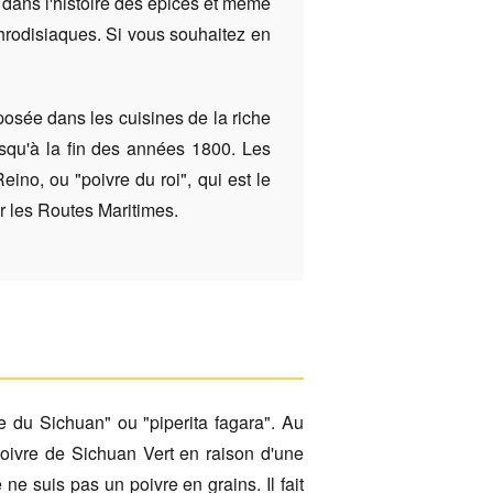
r dans l'histoire des épices et même
aphrodisiaques. Si vous souhaitez en
posée dans les cuisines de la riche
squ'à la fin des années 1800. Les
no, ou "poivre du roi", qui est le
r les Routes Maritimes.
 du Sichuan" ou "piperita fagara". Au
poivre de Sichuan Vert en raison d'une
e suis pas un poivre en grains. Il fait