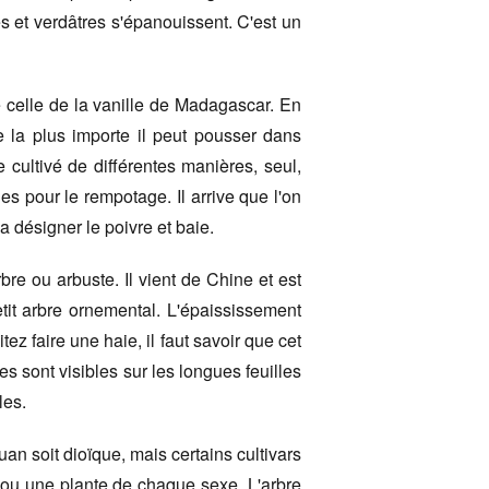
es et verdâtres s'épanouissent. C'est un
e celle de la vanille de Madagascar. En
se la plus importe il peut pousser dans
e cultivé de différentes manières, seul,
s pour le rempotage. Il arrive que l'on
a désigner le poivre et baie.
re ou arbuste. Il vient de Chine et est
tit arbre ornemental. L'épaississement
ez faire une haie, il faut savoir que cet
s sont visibles sur les longues feuilles
les.
huan soit dioïque, mais certains cultivars
s ou une plante de chaque sexe. L'arbre