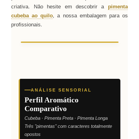
criativa. Não hesite em descobrir a
pimenta
cubeba ao quilo
, a nossa embalagem para os
profissionais.
ANÁLISE SENSORIAL
Perfil Aromático
Comparativo
Cubeba · Pimenta Preta · Pimenta Longa
Três "pimentas" com caracteres totalmente
opostos